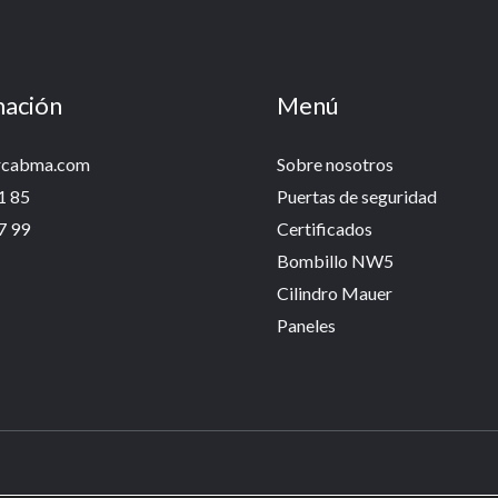
mación
Menú
rcabma.com
Sobre nosotros
1 85
Puertas de seguridad
7 99
Certificados
Bombillo NW5
Cilindro Mauer
Paneles